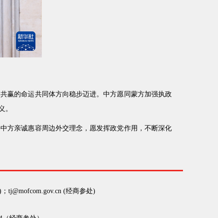
作共赢的命运共同体方向稳步迈进。中方愿同蒙方加强执政
义。
持中方亲诚惠容周边外交理念，愿发挥政党作用，不断深化
)；tj@mofcom.gov.cn (经商参处)