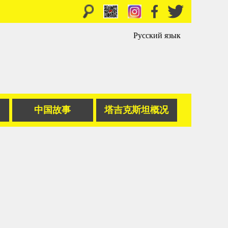
Русский язык
中国故事
塔吉克斯坦概况