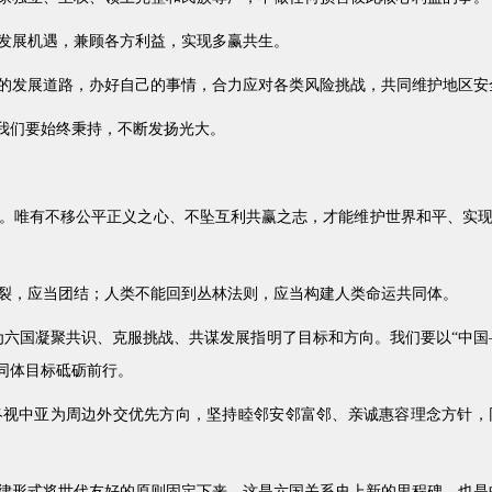
发展机遇，兼顾各方利益，实现多赢共生。
的发展道路，办好自己的事情，合力应对各类风险挑战，共同维护地区安
，我们要始终秉持，不断发扬光大。
。唯有不移公平正义之心、不坠互利共赢之志，才能维护世界和平、实
裂，应当团结；人类不能回到丛林法则，应当构建人类命运共同体。
为六国凝聚共识、克服挑战、共谋发展指明了目标和方向。我们要以“中国
同体目标砥砺前行。
终视中亚为周边外交优先方向，坚持睦邻安邻富邻、亲诚惠容理念方针，
律形式将世代友好的原则固定下来。这是六国关系史上新的里程碑，也是