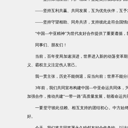
——坚持互利共赢、共同发展，互为优先伙伴，互予
——坚持守望相助、同舟共济，支持彼此走符合国情
“中国—中亚精神”为世代友好合作提供了重要遵循
同事们、朋友们！
当前，百年变局加速演进，世界进入新的动荡变革期
义、霸权主义注定伤人害己。
我一贯主张，历史不能倒退，应当向前；世界不能分
3年前，我们共同宣布构建中国—中亚命运共同体，
加强合作，推动共建“一带一路”高质量发展，朝着命运共
一要坚守彼此信赖、相互支持的团结初心。中方始
好。
今天，我们将共同签署永久睦邻友好合作条约，以法