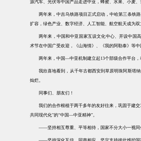
源汽车、光伏等中国产品走进中亚，蜂蜜、水果、小麦、
两年来，中吉乌铁路项目正式启动，中哈第三条铁路
扩容，绿色产业、数字经济、人工智能、航空航天成为双
两年来，中国和中亚国家互设文化中心、开设中国高
术节在中国广受欢迎，《山海情》、《我的阿勒泰》等中
两年来，中国—中亚机制建立起13个部级合作平台
我欣喜地看到，从千年古都西安到草原明珠阿斯塔纳
灿烂。
同事们、朋友们！
我们的合作根植于两千多年的友好往来，巩固于建交
共同现代化”的“中国—中亚精神”。
——坚持相互尊重、平等相待，国家不分大小一视同
——坚持深化互信、同声相应，坚定支持彼此维护国