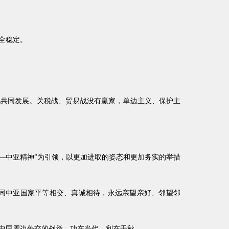
全稳定。
现共同发展。关税战、贸易战没有赢家，单边主义、保护主
—中亚精神”为引领，以更加进取的姿态和更加务实的举措
同中亚国家平等相交、真诚相待，永远亲望亲好、邻望邻
中国周边外交的创举，功在当代、利在千秋。