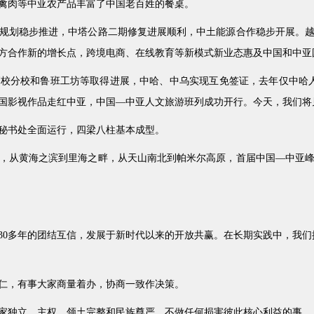
禽肉等中亚农产品丰富了中国老百姓的餐桌。
规划稳步推进，中塔公路二期修复进展顺利，中土能源合作稳步开展。
方合作新的增长点，跨境电商、在线教育等新模式新业态惠及中国和中亚
校分校和鲁班工坊等取得进展，中哈、中乌实现互免签证，去年仅中哈人
国影视作品走红中亚，中国—中亚人文旅游班列成功开行。今天，我们将见
，秘书处全面运行，四梁八柱基本成型。
，从黄海之滨到里海之畔，从天山南北到帕米尔高原，首届中国—中亚
30多年的团结互信，发展于新时代以来的开放共赢。在长期实践中，我们
仁，有事大家商量着办，协商一致作决策。
家独立、主权、领土完整和民族尊严，不做任何损害彼此核心利益的事。