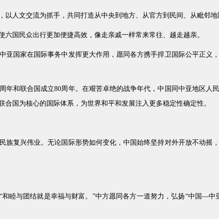
，以人文交流为抓手，共同打造从中央到地方、从官方到民间、从毗邻地区
使六国民众出行更加便捷高效，像走亲戚一样常来常往、越走越亲。
中亚国家在国际事务中发挥更大作用，愿同各方携手捍卫国际公平正义
0周年和联合国成立80周年。在艰苦卓绝的战争年代，中国同中亚地区人
联合国为核心的国际体系，为世界和平和发展注入更多稳定性确定性。
民族复兴伟业。无论国际形势如何变化，中国始终坚持对外开放不动摇
：“和睦与团结就是幸福与财富。”中方愿同各方一道努力，弘扬“中国—