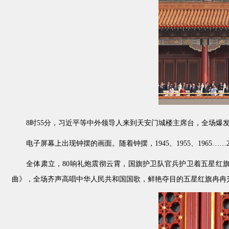
8时55分，习近平等中外领导人来到天安门城楼主席台，全场爆
电子屏幕上出现钟摆的画面。随着钟摆，1945、1955、1965
全体肃立，80响礼炮震彻云霄，国旗护卫队官兵护卫着五星红
曲》，全场齐声高唱中华人民共和国国歌，鲜艳夺目的五星红旗冉冉