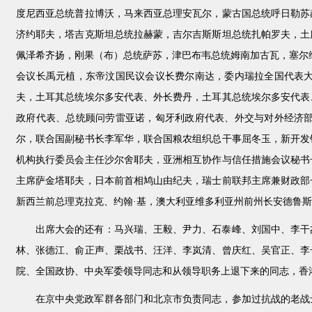
度尼西亚总统普拉博沃，马来西亚总理安瓦尔，蒙古国总统呼日勒苏
济约耶夫，塔吉克斯坦总统拉赫蒙，吉尔吉斯斯坦总统扎帕罗夫，土
佩泽希齐扬，刚果（布）总统萨苏，津巴布韦总统姆南加古瓦，塞尔
会议长禹元植，东帝汶国民议会议长费尔南达，委内瑞拉全国代表
夫，土耳其总统埃尔多安代表、外长费丹，土耳其总统埃尔多安代表
政府代表、总统顾问劳雷亚诺，匈牙利政府代表、外交与对外经济
尔，联合国副秘书长李军华，联合国粮农组织总干事屈冬玉，新开发
机构执行委员会主任沙尔舍耶夫，亚洲相互协作与信任措施会议秘书
主席萨金塔耶夫，日本前首相鸠山由纪夫，瑞士前联邦主席兼财政部
新西兰前总理克拉克、约翰·基，澳大利亚维多利亚州前州长安德鲁
出席大会的还有：马兴瑞、王毅、尹力、石泰峰、刘国中、李干
林、张德江、俞正声、栗战书、汪洋、李岚清、曾庆红、吴官正、李
院、全国政协、中央军委领导同志和从领导职务上退下来的同志，香
在京中央党政军群各部门和北京市负责同志，参加过抗战的老战