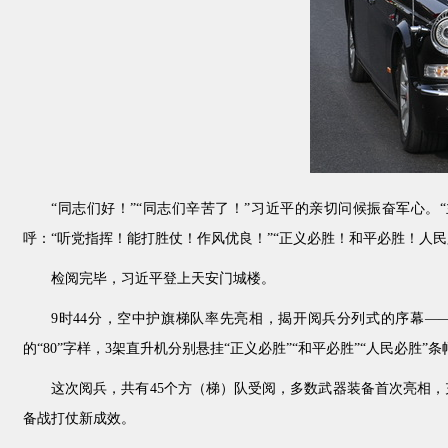
“同志们好！”“同志们辛苦了！”习近平的亲切问候振奋军心
呼：“听党指挥！能打胜仗！作风优良！”“正义必胜！和平必胜！人民
检阅完毕，习近平登上天安门城楼。
9时44分，空中护旗梯队率先亮相，揭开阅兵分列式的序幕—
的“80”字样，3架直升机分别悬挂“正义必胜”“和平必胜”“人民必胜”
这次阅兵，共有45个方（梯）队受阅，多数武器装备首次亮相
备战打仗新成效。