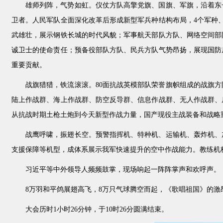
雄师列阵，气势如虹。仪仗方队高擎党旗、国旗、军旗，沿着东
卫者。人民军队全面深化改革后形成新型军兵种结构布局，4个军种
武雄壮，展示钢铁长城的时代风貌；军事航天部队方队、网络空间部
诚卫士的使命责任；预备役部队方队、民兵方队气势昂扬，展现国防
重要贡献。
战旗猎猎，铁流滚滚。80面抗战英模部队荣誉旗帜组成的战旗
陆上作战群、海上作战群、防空反导群、信息作战群、无人作战群、
从抗战时期土枪土炮到今天新型作战力量，国产现役主战装备和战略
战鹰呼啸，振翅长空。预警指挥机、特种机、运输机、轰炸机、
支援保障等机型，成体系展示我军快速提升的空中作战能力。教练机梯
习近平等中外领导人频频鼓掌，现场响起一阵阵掌声和欢呼声。
8万羽和平鸽展翅高飞，8万只气球腾空而起，《歌唱祖国》的
大会历时1小时26分钟，于10时26分圆满结束。