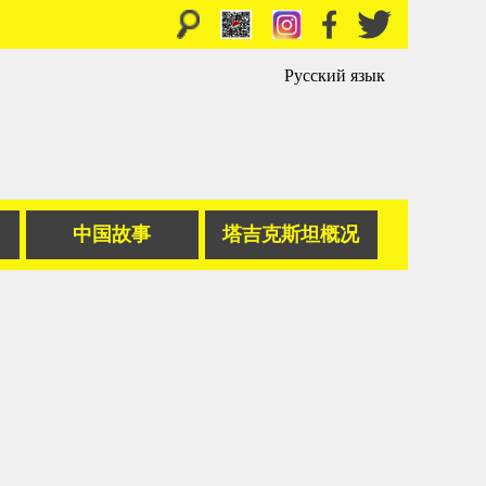
Русский язык
中国故事
塔吉克斯坦概况