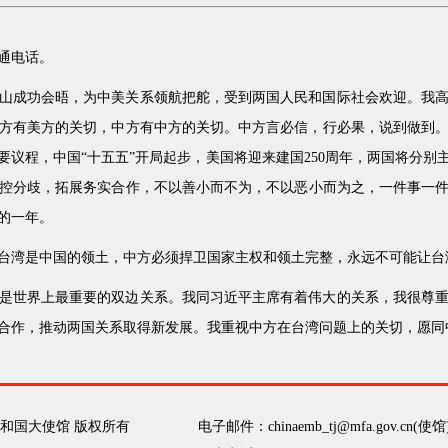
普通电话。
山成功会晤，为中美关系领航把舵，受到两国人民和国际社会欢迎。我
方有美方的关切，中方有中方的关切。中方言必信，行必果，说到做到
议程，中国“十五五”开局起步，美国将迎来建国250周年，两国将分
控分歧，拓展务实合作，不以善小而不为，不以恶小而为之，一件事一件事
的一年。
台湾是中国的领土，中方必须捍卫国家主权和领土完整，永远不可能让台
是世界上最重要的双边关系。我同习近平主席有着伟大的关系，我很尊
合作，推动两国关系取得新发展。我重视中方在台湾问题上的关切，愿同
和国大使馆 版权所有
电子邮件：chinaemb_tj@mfa.gov.cn(使馆